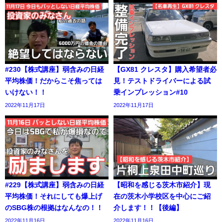
#230【株式講座】弱含みの日経
【GX81 クレスタ】購入希望者必
平均株価！だからこそ焦っては
見！テストドライバーによる試
いけない！！
乗インプレッション#10
2022年11月17日
2022年11月17日
#229【株式講座】弱含みの日経
【昭和を感じる茨木市紹介】現
平均株価！それにしても爆上げ
在の茨木小学校区を中心にご紹
のSBG株の根拠はなんなの！！
介します！！【後編】
2022年11月16日
2022年11月16日