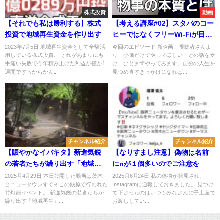
株式投資
動画
【それでも私は勝利する】株式
【考える講座#02】スタバのコー
投資で地域再生資金を作り出す
ヒーではなくフリーWi-Fiが目的
のあなたへ！そのお店は本当に
2023年7月5日 地域再生資金として全額活
今回のエピソード 新企画！視聴者さんよ
用している株式投資。 それがあまりにも
り「小噺だけでやってほしい」との話を受
ゲームをするところ？
手痛い失敗で今年積み上げた利益が僅か1
け、ひとまずやってみます。自分の人生を
週間ですっからかん...
見つめ直すきっかけになれば...
チャンネル紹介
チャンネル紹介
【賑やかなイバキタ】新進気鋭
【なりすまし注意】偽物は名前
の若者たちが繰り出す「地域再
にnが１個多いのでご注意を
生」
2025月4月29日 本日公開した動画は茨木
2025月6月24日 私の偽物が発見され、
台ニュータウンすぐそこの銭原で行われた
Instagramに通報しておきました。 見つけ
竹灯籠イベント。 新進気鋭の若者たちが
て下さったのはいつもみなさんに手土産で
繰り出す「地域再生」...
お渡ししてい...