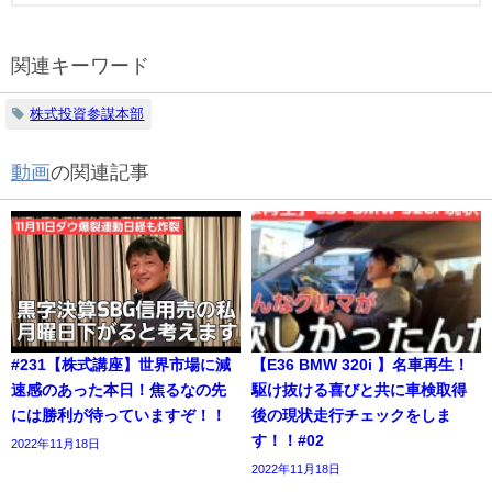
関連キーワード
株式投資参謀本部
動画
の関連記事
#231【株式講座】世界市場に減
【E36 BMW 320i 】名車再生！
速感のあった本日！焦るなの先
駆け抜ける喜びと共に車検取得
には勝利が待っていますぞ！！
後の現状走行チェックをしま
す！！#02
2022年11月18日
2022年11月18日