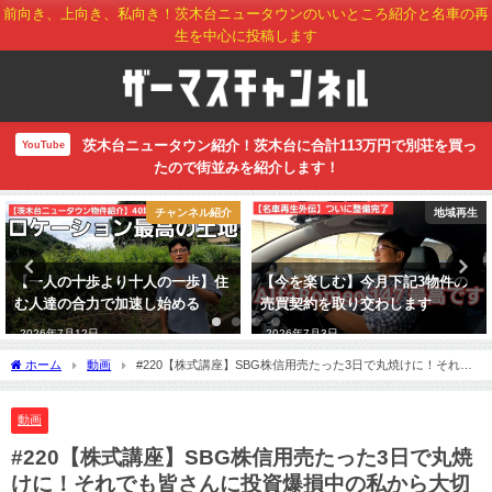
前向き、上向き、私向き！茨木台ニュータウンのいいところ紹介と名車の再
生を中心に投稿します
茨木台ニュータウン紹介！茨木台に合計113万円で別荘を買っ
YouTube
たので街並みを紹介します！
チャンネル紹介
地域再生
【一人の十歩より十人の一歩】住
【今を楽しむ】今月下記3物件の
む人達の合力で加速し始める
売買契約を取り交わします
2026年7月12日
2026年7月3日
ホーム
動画
#220【株式講座】SBG株信用売たった3日で丸焼けに！それで
も皆さんに投資爆損中の私から大切な伝えたいことがあります！！
動画
#220【株式講座】SBG株信用売たった3日で丸焼
けに！それでも皆さんに投資爆損中の私から大切