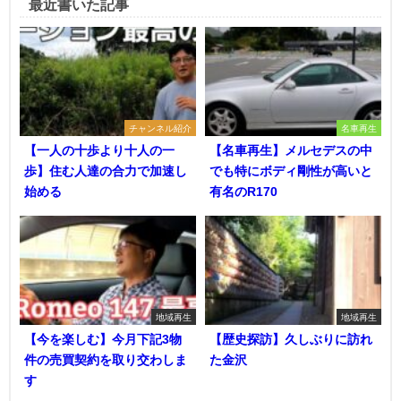
最近書いた記事
チャンネル紹介
名車再生
【一人の十歩より十人の一
【名車再生】メルセデスの中
歩】住む人達の合力で加速し
でも特にボディ剛性が高いと
始める
有名のR170
地域再生
地域再生
【今を楽しむ】今月下記3物
【歴史探訪】久しぶりに訪れ
件の売買契約を取り交わしま
た金沢
す