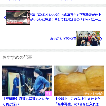
#08【GX81クレスタ】＜名車再生＞下部塗装が仕上
がりついに完成！そして11月19日の「ジャパニーズ
ネオクラシックカーフェスティバル」の出展車に選
ばれました！！
ありがとうTOKYO
おすすめの記事
日常
チャンネル紹介
【守破離】忍道も武道もとにか
【今以上、これ以上】またまた
く奥が深い
「名車再生」の1台を仕入れまし