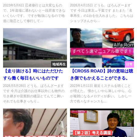
た
2023年5月6日 忍者修行とは大変なもの
2026月4月15日 どうも、ばろんざーます
で、1年道場に通わないと一段昇進できな
です 今日は東京→千葉です またまた「名
いくらいです。 ですが勉強になるので地
車再生」の1台を仕入れました。 こちらは
道に陰忍として修行して...
ショップさんから...
地域再生
日常
【走り抜ける】時にはただひた
【CROSS ROAD】詩の意味は聴
すら働く毎日もいいものです
き側でもかえることができる。
2026月5月28日 どうも、ばろんざーます
2023年1月11日 最近ミスチルを聴くこと
です 今月は介護のお仕事以外にも物件の
が増えた。 懐かしいやら淋しいやら、心
引き継ぎや迎賓館の建設とてんてこ舞い
が複雑になるメロディが多い。 しかし一
それでも仕事きっちり...
方で色々なチャンスも...