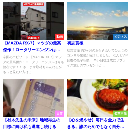
動画
ビジネス
【MAZDA RX-7】マツダの最高
初志貫徹
傑作！ロータリーエンジンは今
初志貫徹 約3ヶ月のお付き合いでひとつの
コンサル業務が完了しました。 なんとV字
も健在です！！
今回のエピソード 【MAZDA RX-7】マツ
回復の黒字転換！ 早い目標達成にサプラ
ダの最高傑作！ロータリーエンジンは今も
イズ旅行のプレゼントが...
健在です！！ ざーます取材ちゃんねるが
もっと見たい方はこ...
日常
名車再生
【村木先生の未来】地域再生の
【心を燃やせ】毎日を全力で生
目標に向け私も邁進し続ける
きる。誰のためでもなく自分の