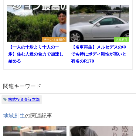
チャンネル紹介
名車再生
【一人の十歩より十人の一
【名車再生】メルセデスの中
歩】住む人達の合力で加速し
でも特にボディ剛性が高いと
始める
有名のR170
関連キーワード
株式投資参謀本部
地域創生
の関連記事