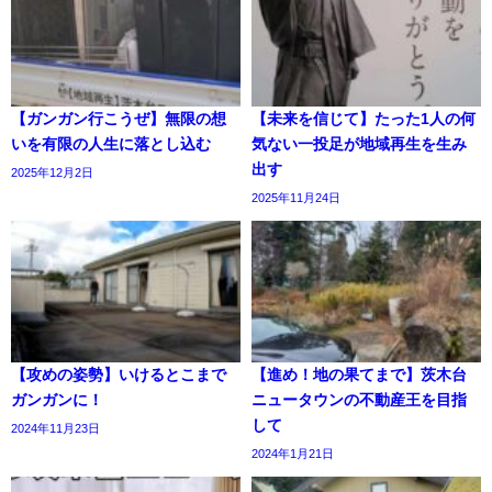
【ガンガン行こうぜ】無限の想
【未来を信じて】たった1人の何
いを有限の人生に落とし込む
気ない一投足が地域再生を生み
出す
2025年12月2日
2025年11月24日
【攻めの姿勢】いけるとこまで
【進め！地の果てまで】茨木台
ガンガンに！
ニュータウンの不動産王を目指
して
2024年11月23日
2024年1月21日