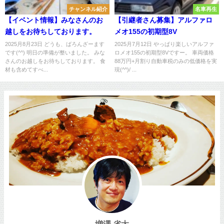
チャンネル紹介
名車再生
【イベント情報】みなさんのお
【引継者さん募集】アルファロ
越しをお待ちしております。
メオ155の初期型8V
2025月8月23日 どうも、ばろんざーます
2025月7月12日 やっぱり楽しいアルファ
です(^^) 明日の準備が整いました。 みな
ロメオ155の初期型8Vですー。 車両価格
さんのお越しをお待ちしております。 食
88万円+月割り自動車税のみの低価格を実
材も含めてすべ...
現(^^)/ ...