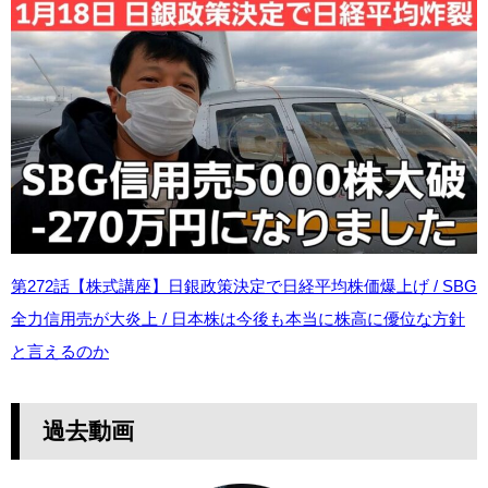
第272話【株式講座】日銀政策決定で日経平均株価爆上げ / SBG
全力信用売が大炎上 / 日本株は今後も本当に株高に優位な方針
と言えるのか
過去動画