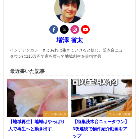
増澤 省太
インデアンカレーさえあれば生きていけると信じ、茨木台ニュー
タウンに113万円で家を買って地域創生を目指す男
最近書いた記事
チャンネル紹介
チャンネル紹介
【地域再生】地域はやっぱり
【特集茨木台ニュータウン】
人で再生へと動き出す
3夜連続で物件紹介動画をア
ップ