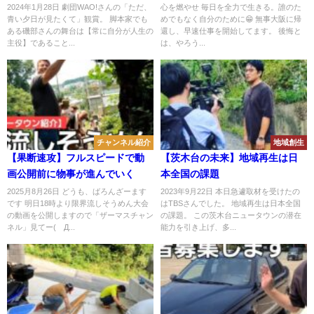
ために
2024年1月28日 劇団WAO!さんの「ただ、
心を燃やせ 毎日を全力で生きる。誰のた
青い夕日が見たくて」観賞。 脚本家でも
めでもなく自分のために😁 無事大阪に帰
ある磯部さんの舞台は【常に自分が人生の
還し、早速仕事を開始してます。 後悔と
主役】であること...
は、やろう...
チャンネル紹介
地域創生
【果断速攻】フルスピードで動
【茨木台の未来】地域再生は日
画公開前に物事が進んでいく
本全国の課題
2025月8月26日 どうも、ばろんざーます
2023年9月22日 本日急遽取材を受けたの
です 明日18時より限界流しそうめん大会
はTBSさんでした。 地域再生は日本全国
の動画を公開しますので「ザーマスチャン
の課題。 この茨木台ニュータウンの潜在
ネル」見てー(´Д...
能力を引き上げ、多...