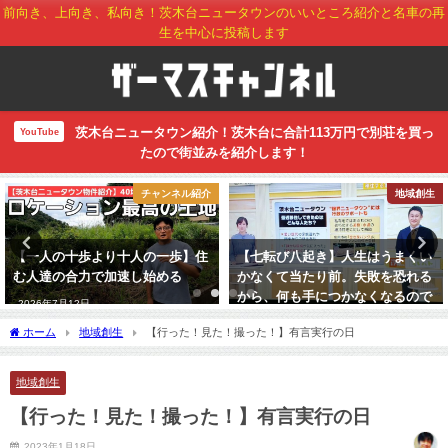
前向き、上向き、私向き！茨木台ニュータウンのいいところ紹介と名車の再
生を中心に投稿します
茨木台ニュータウン紹介！茨木台に合計113万円で別荘を買っ
YouTube
たので街並みを紹介します！
チャンネル紹介
地域創生
【一人の十歩より十人の一歩】住
【七転び八起き】人生はうまくい
む人達の合力で加速し始める
かなくて当たり前。失敗を恐れる
から、何も手につかなくなるので
2026年7月12日
はないか
ホーム
地域創生
【行った！見た！撮った！】有言実行の日
2022年12月1日
地域創生
【行った！見た！撮った！】有言実行の日
2023年1月18日