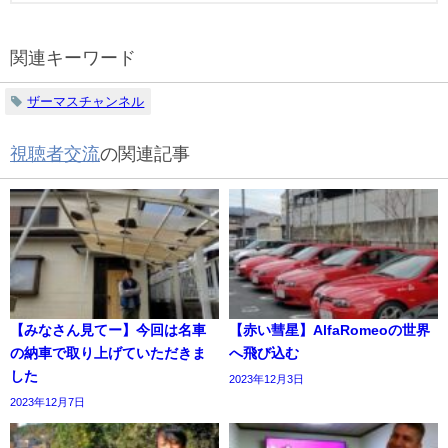
関連キーワード
ザーマスチャンネル
視聴者交流
の関連記事
【みなさん見てー】今回は名車
【赤い彗星】AlfaRomeoの世界
の納車で取り上げていただきま
へ飛び込む
した
2023年12月3日
2023年12月7日