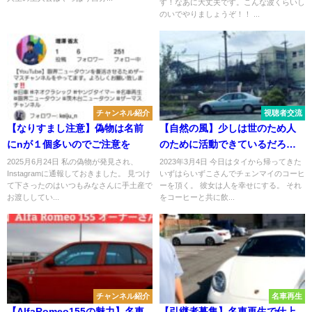
す！なあに大丈夫です。こんな波くらいし
のいでやりましょうぞ！！ ...
チャンネル紹介
視聴者交流
【なりすまし注意】偽物は名前
【自然の風】少しは世のため人
にnが１個多いのでご注意を
のために活動できているだろう
か
2025月6月24日 私の偽物が発見され、
2023年3月4日 今日はタイから帰ってきた
Instagramに通報しておきました。 見つけ
いずはらいずこさんでチェンマイのコーヒ
て下さったのはいつもみなさんに手土産で
ーを頂く。 彼女は人を幸せにする。 それ
お渡ししてい...
をコーヒーと共に飲...
チャンネル紹介
名車再生
【AlfaRomeo155の魅力】名車
【引継者募集】名車再生で仕上