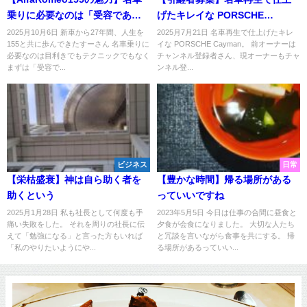
乗りに必要なのは「受容であ
げたキレイな PORSCHE
る」
Cayman
2025月10月6日 新車から27年間、人生を
2025月7月21日 名車再生で仕上げたキレ
155と共に歩んできたすーさん 名車乗りに
イな PORSCHE Cayman。 前オーナーは
必要なのは目利きでもテクニックでもなく
チャンネル登録者さん、現オーナーもチャ
まずは「受容で...
ンネル登...
ビジネス
日常
【栄枯盛衰】神は自ら助く者を
【豊かな時間】帰る場所がある
助くという
っていいですね
2025月1月28日 私も社長として何度も手
2023年5月5日 今日は仕事の合間に昼食と
痛い失敗をした。 それを周りの社長に伝
夕食が会食になりました。 大切な人たち
えて「勉強になる」と言った方もいれば
と冗談を言いながら食事を共にする。 帰
「私のやりたいようにや...
る場所があるっていい...