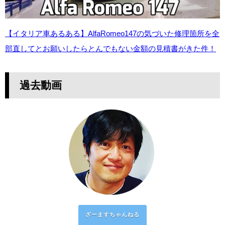
【イタリア車あるある】AlfaRomeo147の気づいた修理箇所を全
部直してとお願いしたらとんでもない金額の見積書がきた件！
過去動画
ざーますちゃんねる