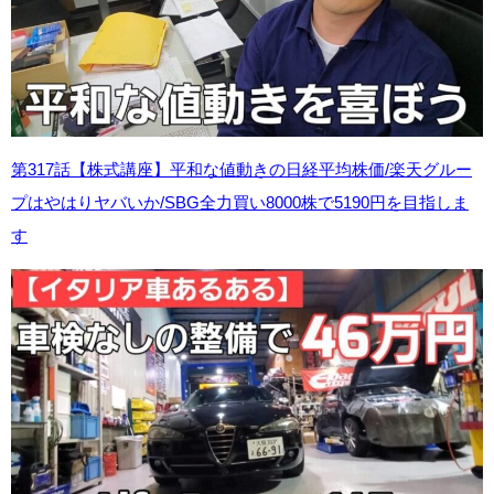
第317話【株式講座】平和な値動きの日経平均
株価/楽天グルー
プはやはりヤバいか/SBG全力買い8000株で5190円を目指しま
す