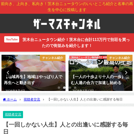
前向き、上向き、私向き！茨木台ニュータウンのいいところ紹介と名車の再
生を中心に投稿します
茨木台ニュータウン紹介！茨木台に合計113万円で別荘を買っ
YouTube
たので街並みを紹介します！
チャンネル紹介
チャンネル紹介
【地域再生】地域はやっぱり人で
【一人の十歩より十人の一歩】住
再生へと動き出す
む人達の合力で加速し始める
2026年8月4日
2026年7月12日
ホーム
視聴者交流
【一回しかない人生】人との出逢いに感謝する毎日
視聴者交流
【一回しかない人生】人との出逢いに感謝する毎
日