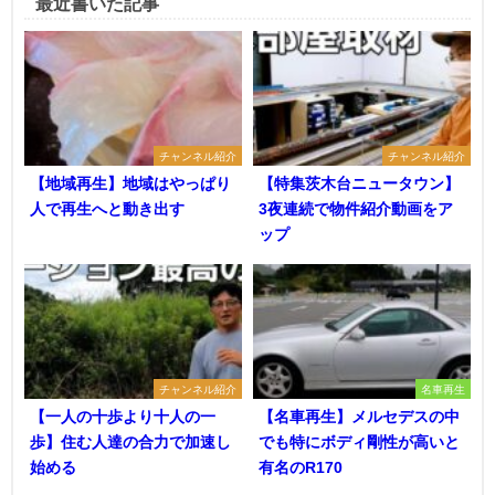
最近書いた記事
チャンネル紹介
チャンネル紹介
【地域再生】地域はやっぱり
【特集茨木台ニュータウン】
人で再生へと動き出す
3夜連続で物件紹介動画をア
ップ
チャンネル紹介
名車再生
【一人の十歩より十人の一
【名車再生】メルセデスの中
歩】住む人達の合力で加速し
でも特にボディ剛性が高いと
始める
有名のR170