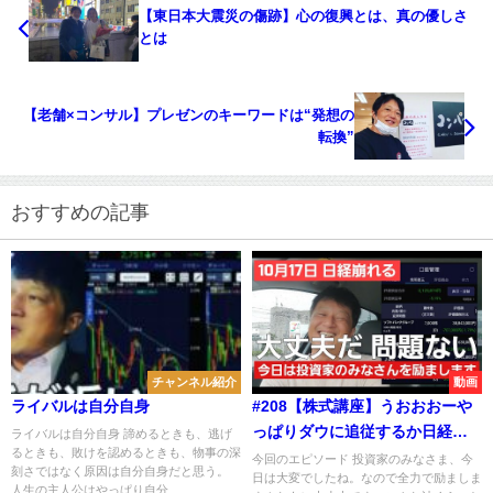
【東日本大震災の傷跡】心の復興とは、真の優しさ
とは
【老舗×コンサル】プレゼンのキーワードは“発想の
転換”
おすすめの記事
チャンネル紹介
動画
ライバルは自分自身
#208【株式講座】うおおおーや
っぱりダウに追従するか日経平
ライバルは自分自身 諦めるときも、逃げ
るときも、敗けを認めるときも、物事の深
均株価！今日は投資家のみなさ
今回のエピソード 投資家のみなさま、今
刻さではなく原因は自分自身だと思う。
日は大変でしたね。なので全力で励ましま
んを全力で励まします！！
人生の主人公はやっぱり自分...