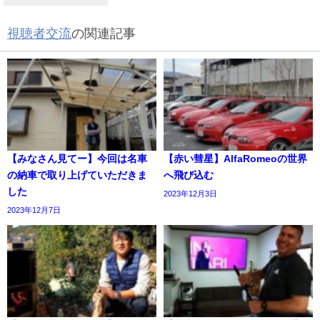
視聴者交流
の関連記事
【みなさん見てー】今回は名車
【赤い彗星】AlfaRomeoの世界
の納車で取り上げていただきま
へ飛び込む
した
2023年12月3日
2023年12月7日