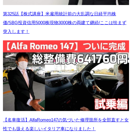
第325話【株式講座】米雇用統計前の大乱調
な日経平均株
価/SBG投資信用5000株現物
3000株の両建て継続/ここは怯まず
突入します！
【名車復活】AlfaRomeo147の気づいた修理箇所を全部直すと女
性でも扱える楽しいイタリア車になりました！