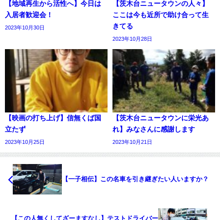
【地域再生から活性へ】今日は
【茨木台ニュータウンの人々】
入居者歓迎会！
ここは今も近所で助け合って生
きてる
2023年10月30日
2023年10月28日
【映画の打ち上げ】信無くば国
【茨木台ニュータウンに栄光あ
立たず
れ】みなさんに感謝します
2023年10月25日
2023年10月21日
【一子相伝】この名車を引き継ぎたい人いますか？
【この人無くしてざーますなし】テストドライバー