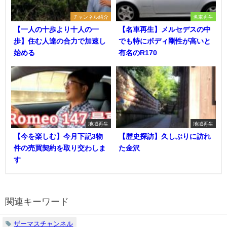
チャンネル紹介
名車再生
【一人の十歩より十人の一
【名車再生】メルセデスの中
歩】住む人達の合力で加速し
でも特にボディ剛性が高いと
始める
有名のR170
地域再生
地域再生
【今を楽しむ】今月下記3物
【歴史探訪】久しぶりに訪れ
件の売買契約を取り交わしま
た金沢
す
関連キーワード
ザーマスチャンネル