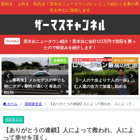
前向き、上向き、私向き！茨木台ニュータウンのいいところ紹介と名車の再
生を中心に投稿します
茨木台ニュータウン紹介！茨木台に合計113万円で別荘を買っ
YouTube
たので街並みを紹介します！
名車再生
チャンネル紹介
【名車再生】メルセデスの中でも
【一人の十歩より十人の一歩】住
特にボディ剛性が高いと有名の
む人達の合力で加速し始める
R170
2026年7月12日
2026年7月7日
ホーム
視聴者交流
【ありがとうの連鎖】人によって救われ、人によって幸
せを頂く。
視聴者交流
【ありがとうの連鎖】人によって救われ、人によ
って幸せを頂く。