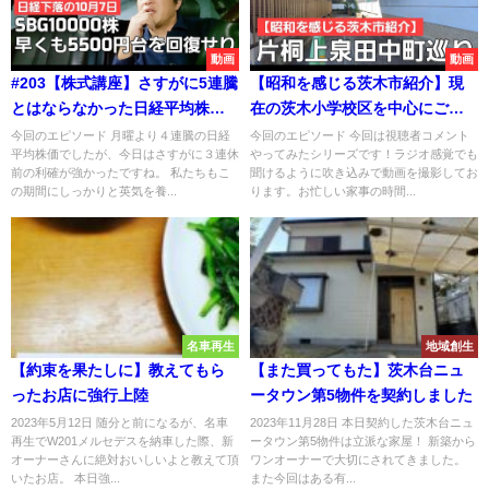
動画
動画
#203【株式講座】さすがに5連騰
【昭和を感じる茨木市紹介】現
とはならなかった日経平均株
在の茨木小学校区を中心にご紹
価！利確してみなさんしっかり3
介します！！【後編】
今回のエピソード 月曜より４連騰の日経
今回のエピソード 今回は視聴者コメント
平均株価でしたが、今日はさすがに３連休
やってみたシリーズです！ラジオ感覚でも
連休ってわけですね！
前の利確が強かったですね。 私たちもこ
聞けるように吹き込みで動画を撮影してお
の期間にしっかりと英気を養...
ります。お忙しい家事の時間...
名車再生
地域創生
【約束を果たしに】教えてもら
【また買ってもた】茨木台ニュ
ったお店に強行上陸
ータウン第5物件を契約しました
2023年5月12日 随分と前になるが、名車
2023年11月28日 本日契約した茨木台ニュ
再生でW201メルセデスを納車した際、新
ータウン第5物件は立派な家屋！ 新築から
オーナーさんに絶対おいしいよと教えて頂
ワンオーナーで大切にされてきました。
いたお店。 本日強...
また今回はある有...