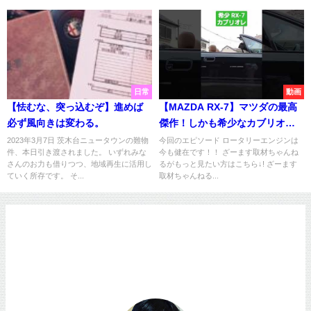
日常
動画
【怯むな、突っ込むぞ】進めば
【MAZDA RX-7】マツダの最高
必ず風向きは変わる。
傑作！しかも希少なカブリオ
レ！
2023年3月7日 茨木台ニュータウンの難物
今回のエピソード ロータリーエンジンは
件、本日引き渡されました。 いずれみな
今も健在です！！ ざーます取材ちゃんね
さんのお力も借りつつ、地域再生に活用し
るがもっと見たい方はこちら↓! ざーます
ていく所存です。 そ...
取材ちゃんねる...