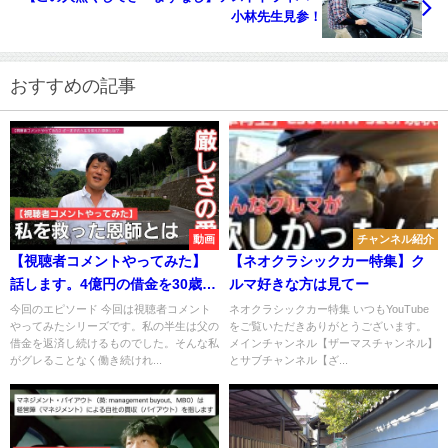
小林先生見参！
おすすめの記事
動画
チャンネル紹介
【視聴者コメントやってみた】
【ネオクラシックカー特集】ク
話します。4億円の借金を30歳で
ルマ好きな方は見てー
完済するまで支えてくれた恩師
今回のエピソード 今回は視聴者コメント
ネオクラシックカー特集 いつもYouTube
やってみたシリーズです。私の半生は父の
をご覧いただきありがとうございます。
がいたことを！
借金を返済し続けるものでした。そんな私
メインチャンネル【ザーマスチャンネル】
がグレることなく働き続けれ...
とサブチャンネル【ざ...