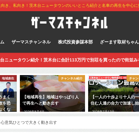
上向き、私向き！茨木台ニュータウンのいいところ紹介と名車の再生を中心に
ーム
ザーマスチャンネル
株式投資参謀本部
ざーます取材ちゃん
台ニュータウン紹介！茨木台に合計113万円で別荘を買ったので街並み
地域創生
チャンネル紹介
チャン
うまく
【地域再生】地域はやっぱり人
【一人の十歩より十人の
敗を恐
で再生へと動き出す
住む人達の合力で加速し
なくな
2026年8月4日
2026年7月12日
、心意気ひとつで大きく動き出す