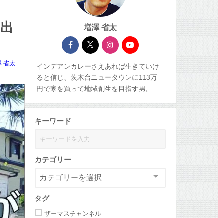
き出
増澤 省太
澤 省太
インデアンカレーさえあれば生きていけ
ると信じ、茨木台ニュータウンに113万
円で家を買って地域創生を目指す男。
キーワード
カテゴリー
タグ
ザーマスチャンネル