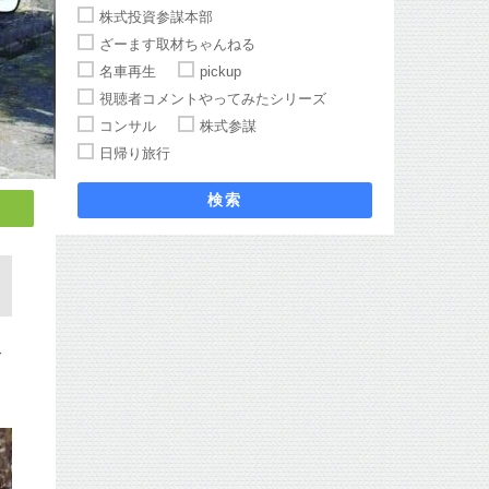
株式投資参謀本部
ざーます取材ちゃんねる
名車再生
pickup
視聴者コメントやってみたシリーズ
コンサル
株式参謀
日帰り旅行
検索
て