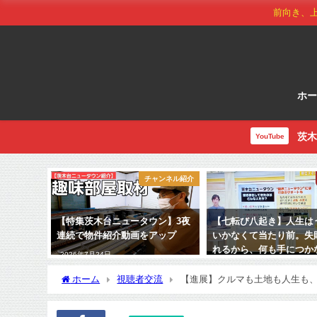
前向き、
ホ
茨木
YouTube
チャンネル紹介
【特集茨木台ニュータウン】3夜
【七転び八起き】人生は
連続で物件紹介動画をアップ
いかなくて当たり前。失
れるから、何も手につか
2026年7月24日
るのではないか
ホーム
視聴者交流
【進展】クルマも土地も人生も
2022年12月1日