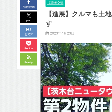
視聴者交流
Facebook
【進展】クルマも土地
post
す
2023年4月23日
はてブ
Pocket
Feedly