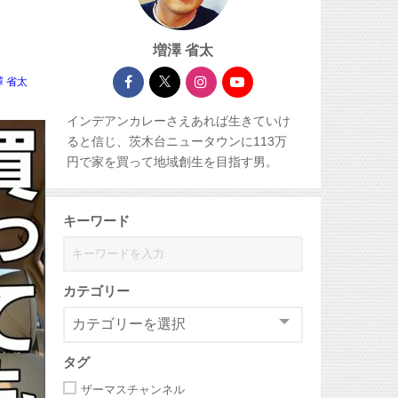
増澤 省太
澤 省太
インデアンカレーさえあれば生きていけ
ると信じ、茨木台ニュータウンに113万
円で家を買って地域創生を目指す男。
キーワード
カテゴリー
タグ
ザーマスチャンネル