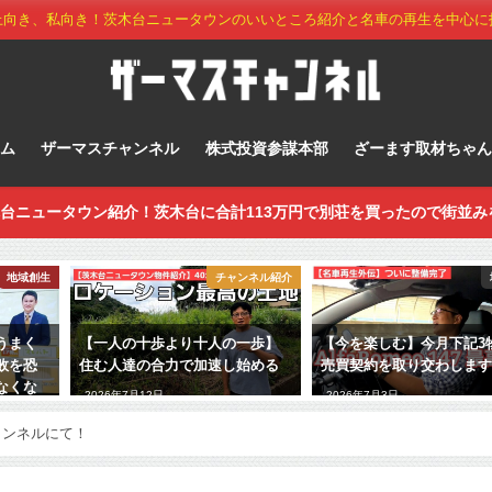
上向き、私向き！茨木台ニュータウンのいいところ紹介と名車の再生を中心に
ーム
ザーマスチャンネル
株式投資参謀本部
ざーます取材ちゃん
台ニュータウン紹介！茨木台に合計113万円で別荘を買ったので街並み
地域創生
チャンネル紹介
うまく
【一人の十歩より十人の一歩】
【今を楽しむ】今月下記3
敗を恐
住む人達の合力で加速し始める
売買契約を取り交わしま
なくな
2026年7月12日
2026年7月3日
ャンネルにて！