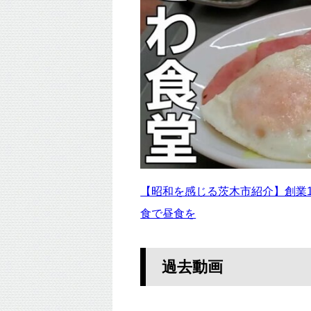
【昭和を感じる茨木市紹介】創業19
食で昼食を
過去動画