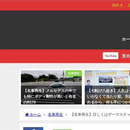
前向き、
ホ
茨木
YouTube
名車再生
【名車再生】メルセデスの中で
【七転び八起き】人生は
も特にボディ剛性が高いと有名
いかなくて当たり前。失
のR170
れるから、何も手につか
るのではないか
2026年7月7日
ホーム
名車再生
【名車再生】詳しくはザーマスチ
2022年12月1日