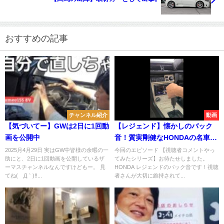
おすすめの記事
チャンネル紹介
動画
【気づいてー】GWは2日に1回動
【レジェンド】懐かしのバック
画を公開中
音！質実剛健なHONDAの名車で
す！
2025月4月29日 実はGW中皆様の余暇の一
今回のエピソード 【視聴者コメントやっ
助にと、2日に1回動画を公開しているザ
てみたシリーズ】お待たせしました。
ーマスチャンネルなんですけどもー。 見
HONDA レジェンドのバック音です！視聴
てね(´Д｀)!!...
者さんが大切に維持されて...