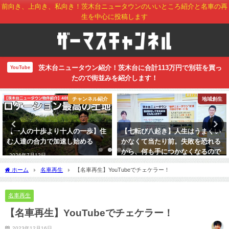
前向き、上向き、私向き！茨木台ニュータウンのいいところ紹介と名車の再
生を中心に投稿します
茨木台ニュータウン紹介！茨木台に合計113万円で別荘を買っ
YouTube
たので街並みを紹介します！
チャンネル紹介
地域創生
【一人の十歩より十人の一歩】住
【七転び八起き】人生はうまくい
む人達の合力で加速し始める
かなくて当たり前。失敗を恐れる
から、何も手につかなくなるので
2026年7月12日
はないか
ホーム
名車再生
【名車再生】YouTubeでチェケラー！
2022年12月1日
名車再生
【名車再生】YouTubeでチェケラー！
2023年12月16日