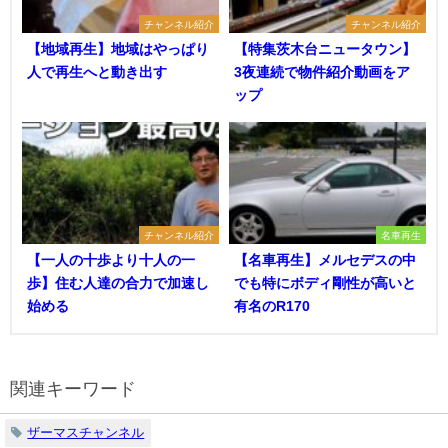
チャンネル紹介
チャンネル紹介
【地域再生】地域はやっぱり
【特集茨木台ニュータウン】
人で再生へと動き出す
3夜連続で物件紹介動画をア
ップ
チャンネル紹介
名車再生
【一人の十歩より十人の一
【名車再生】メルセデスの中
歩】住む人達の合力で加速し
でも特にボディ剛性が高いと
始める
有名のR170
関連キーワード
ザーマスチャンネル