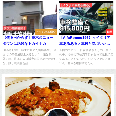
チャンネル紹介
動画
【焦るべからず】茨木台ニュー
【AlfaRomeo156】＜イタリア
タウンは絶妙なトカイナカ
車あるある＞車検と気づいた修
理箇所を全部直してとお願いし
2025月1月9日 勝手に始めた地域再生。 全
今回のエピソード 視聴者さんとの出会い
国に1800箇所以上あるという「限界集
の中、今回の車検満了日をもって退役予定
たらとんでもない金額の見積書
落」は、日本の人口減少に歯止めがかから
であることを知ったこのアルファロメオ
がきた件！
ない限り統廃合を続...
156。 名車を維持するため...