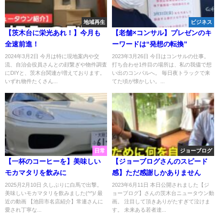
地域再生
ビジネス
【茨木台に栄光あれ！】今月も
【老舗×コンサル】プレゼンのキ
全速前進！
ーワードは“発想の転換”
2024年3月2日 今月は特に現地案内や交
2023年3月26日 今日はコンサルの仕事。
流、自治会役員さんとの顔繋ぎや物件調査
打ち合わせ1件目の場所は、私の我儘で想
にDIYと、茨木台関連が増えております。
い出のコンパルへ。 毎日夜トラックで来
いずれ物件たくさん...
てた頃が懐かしい。...
日常
ジョーブログ
【一杯のコーヒーを】美味しい
【ジョーブログさんのスピード
モカマタリを飲みに
感】ただ感謝しかありません
2025月2月10日 久しぶりに白馬で出撃。
2023年6月11日 本日公開されました【ジ
美味しいモカマタリを飲みました(^^)/ 最
ョーブログ】さんの茨木台ニュータウン動
近の動画 【池田市名店紹介】常連さんに
画。 注目して頂きありがたすぎて泣けま
愛され丁寧な...
す。 未来ある若者達...