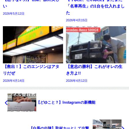
い
「名車再生」の1台を仕入れまし
た
2026年5月12日
2026年4月15日
【救出！】このエンジンはアタ
【意志の勝利】これがオレの生
リだぜ
き方よ!!
2026年4月14日
2026年4月12日
【どゆこと？】Instagramの新機能
【白馬の出陣】取材カーとして出撃。