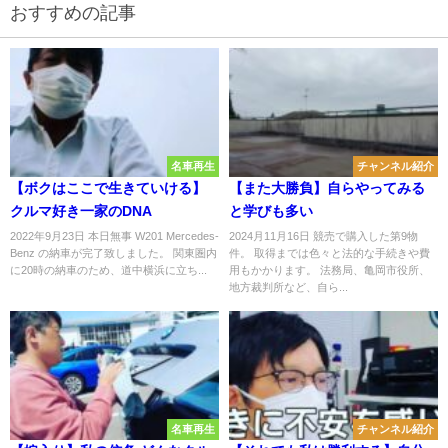
おすすめの記事
名車再生
チャンネル紹介
【ボクはここで生きていける】
【また大勝負】自らやってみる
クルマ好き一家のDNA
と学びも多い
2022年9月23日 本日無事 W201 Mercedes-
2024月11月16日 競売で購入した第9物
Benz の納車が完了致しました。 関東圏内
件。 取得までは色々と法的な手続きや費
に20時の納車のため、道中横浜に立ち...
用もかかります。 法務局、亀岡市役所、
地方裁判所など、自ら...
名車再生
チャンネル紹介