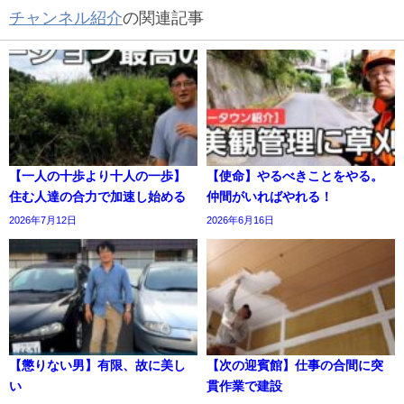
チャンネル紹介
の関連記事
【一人の十歩より十人の一歩】
【使命】やるべきことをやる。
住む人達の合力で加速し始める
仲間がいればやれる！
2026年7月12日
2026年6月16日
【懲りない男】有限、故に美し
【次の迎賓館】仕事の合間に突
い
貫作業で建設