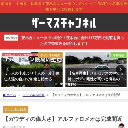
前向き、上向き、私向き！茨木台ニュータウンのいいところ紹介と名車の再
生を中心に投稿します
茨木台ニュータウン紹介！茨木台に合計113万円で別荘を買っ
YouTube
たので街並みを紹介します！
チャンネル紹介
名車再生
【一人の十歩より十人の一歩】住
【名車再生】メルセデスの中でも
む人達の合力で加速し始める
特にボディ剛性が高いと有名の
R170
2026年7月12日
2026年7月7日
ホーム
チャンネル紹介
【ガウディの偉大さ】アルファロメオは完成間近
チャンネル紹介
【ガウディの偉大さ】アルファロメオは完成間近
2025年6月1日