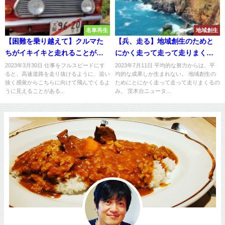
名車再生
地域創生
【困難を乗り越えて】クルマた
【兵、走る】地域創生のためと
ちがイキイキと走れることが大
にかく走って走って走りまくる
切だ
のみ
2023年3月30日 仕事をフルスピードにす
2023年7月11日 平均的な努力からは、平
ると、高速道路を走り抜けるように、追い
均的な成果しか生まれない。 地域創生の
抜く感覚からこちらに向けて飛んでくるよ
ためにとにかく走って走って走りまくるの
うに見えることがある...
み。 茨木台ニュータ...