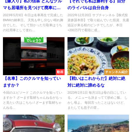
【嫁入り】私の信条 どんなクル
【それでも私は勝利する】自分
マも居場所を見つけて廃車にし
のライバルは自分自身
ない
2023年5月9日 今日は名車再生で完成した
2022年12月20日 サブチャンネル【株式投
BMWの納車日。 天気も申し分ない晴れ舞
資参謀本部】で取り組んでいた投資、先週
台でした。 そして預かった引取車はうち
追証が来る程のピンチでしたが、本日
の社用車として使わ...
+200万円で着陸に成...
動画
チャンネル紹介
【名車】このクルマを知ってい
【戦いはこれからだ】絶対に絶
ますか？
対に絶対に諦めるな
今回のエピソード このクルマを知ってい
2023年2月1日 毎月1日は母の日にしてい
ますか？ ざーます取材ちゃんねるがもっ
る。 メニューも決まってて炒めご飯。 し
と見たい方はこちら↓! ざーます取材ちゃ
かし母よ。 毎回言ったことはないけど、
んねる...
またしても息子の背...