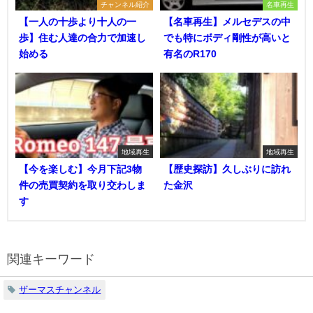
チャンネル紹介
名車再生
【一人の十歩より十人の一
【名車再生】メルセデスの中
歩】住む人達の合力で加速し
でも特にボディ剛性が高いと
始める
有名のR170
地域再生
地域再生
【今を楽しむ】今月下記3物
【歴史探訪】久しぶりに訪れ
件の売買契約を取り交わしま
た金沢
す
関連キーワード
ザーマスチャンネル