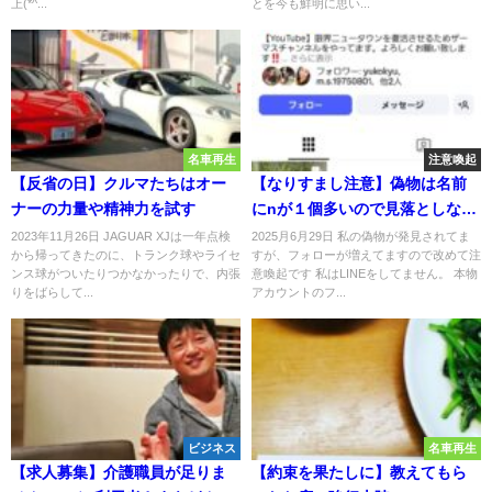
上(*^...
とを今も鮮明に思い...
名車再生
注意喚起
【反省の日】クルマたちはオー
【なりすまし注意】偽物は名前
ナーの力量や精神力を試す
にnが１個多いので見落としなき
様
2023年11月26日 JAGUAR XJは一年点検
2025月6月29日 私の偽物が発見されてま
から帰ってきたのに、トランク球やライセ
すが、フォローが増えてますので改めて注
ンス球がついたりつかなかったりで、内張
意喚起です 私はLINEをしてません。 本物
りをばらして...
アカウントのフ...
ビジネス
名車再生
【求人募集】介護職員が足りま
【約束を果たしに】教えてもら