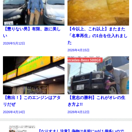
【懲りない男】有限、故に美し
【今以上、これ以上】またまた
い
「名車再生」の1台を仕入れまし
た
2026年5月12日
2026年4月15日
【救出！】このエンジンはアタ
【意志の勝利】これがオレの生
リだぜ
き方よ!!
2026年4月14日
2026年4月12日
【なりすまし注意】偽物は名前にnが１個多いので