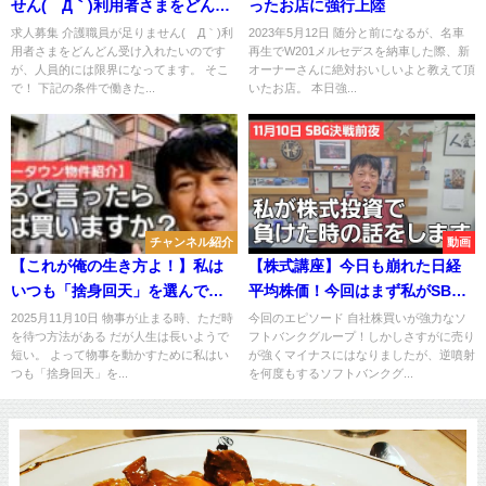
せん(´Д｀)利用者さまをどんど
ったお店に強行上陸
ん受け入れたいのですが、人員
求人募集 介護職員が足りません(´Д｀)利
2023年5月12日 随分と前になるが、名車
用者さまをどんどん受け入れたいのです
再生でW201メルセデスを納車した際、新
的には限界
が、人員的には限界になってます。 そこ
オーナーさんに絶対おいしいよと教えて頂
で！ 下記の条件で働きた...
いたお店。 本日強...
チャンネル紹介
動画
【これが俺の生き方よ！】私は
【株式講座】今日も崩れた日経
いつも「捨身回天」を選んでき
平均株価！今回はまず私がSBG
た
投資で失敗したらどうするのか
2025月11月10日 物事が止まる時、ただ時
今回のエピソード 自社株買いが強力なソ
を待つ方法がある だが人生は長いようで
フトバンクグループ！しかしさすがに売り
というコメントに答えます！！
短い。 よって物事を動かすために私はい
が強くマイナスにはなりましたが、逆噴射
つも「捨身回天」を...
を何度もするソフトバンクグ...