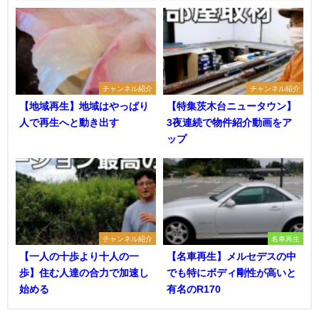
チャンネル紹介
チャンネル紹介
【地域再生】地域はやっぱり
【特集茨木台ニュータウン】
人で再生へと動き出す
3夜連続で物件紹介動画をア
ップ
チャンネル紹介
名車再生
【一人の十歩より十人の一
【名車再生】メルセデスの中
歩】住む人達の合力で加速し
でも特にボディ剛性が高いと
始める
有名のR170