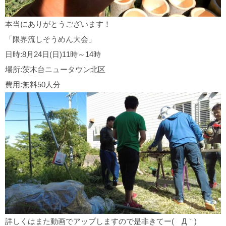
本当にありがとうございます！
「限界流しそうめん大会」
日時:8月24日(日)11時～14時
場所:茨木台ニュータウン北区
費用:無料50人分
詳しくはまた動画でアップしますので是非きてー(´Д｀)