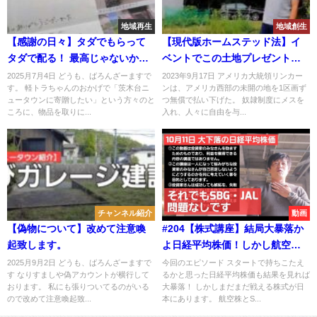
地域再生
地域創生
【感謝の日々】タダでもらって
【現代版ホームステッド法】イ
タダで配る！ 最高じゃないか
ベントでこの土地プレゼントし
(^^)/
ます
2025月7月4日 どうも、ばろんざーますで
2023年9月17日 アメリカ大統領リンカー
す。 軽トラちゃんのおかげで「茨木台ニ
ンは、アメリカ西部の未開の地を1区画ず
ュータウンに寄贈したい」という方々のと
つ無償で払い下げた。 奴隷制度にメスを
ころに、物品を取りに...
入れ、人々に自由を与...
チャンネル紹介
動画
【偽物について】改めて注意喚
#204【株式講座】結局大暴落か
起致します。
よ日経平均株価！しかし航空株
は健闘！！SBG株もよく耐え
2025月9月2日 どうも、ばろんざーますで
今回のエピソード スタートで持ちこたえ
す なりすましや偽アカウントが横行して
るかと思った日経平均株価も結果を見れば
た！！
おります。 私にも張りついてるのがいる
大暴落！ しかしまだまだ戦える株式が日
ので改めて注意喚起致...
本にあります。 航空株とS...