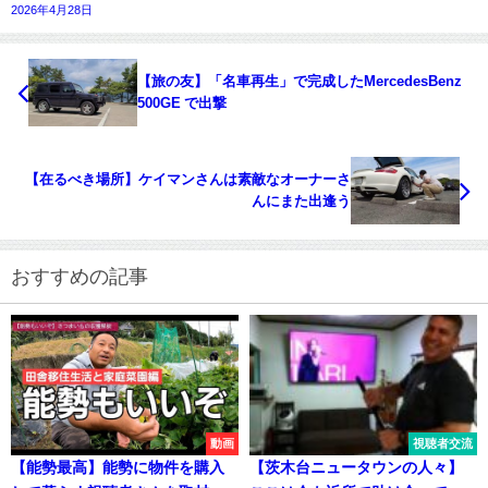
2026年4月28日
【旅の友】「名車再生」で完成したMercedesBenz
500GE で出撃
【在るべき場所】ケイマンさんは素敵なオーナーさ
んにまた出逢う
おすすめの記事
動画
視聴者交流
【能勢最高】能勢に物件を購入
【茨木台ニュータウンの人々】