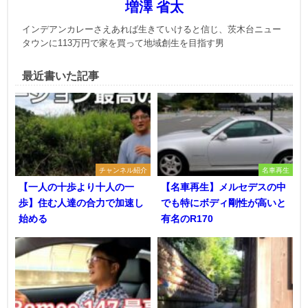
増澤 省太
インデアンカレーさえあれば生きていけると信じ、茨木台ニュー
タウンに113万円で家を買って地域創生を目指す男
最近書いた記事
チャンネル紹介
名車再生
【一人の十歩より十人の一
【名車再生】メルセデスの中
歩】住む人達の合力で加速し
でも特にボディ剛性が高いと
始める
有名のR170