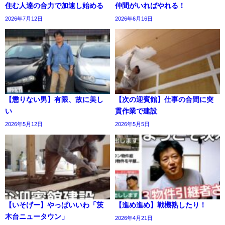
住む人達の合力で加速し始める
仲間がいればやれる！
2026年7月12日
2026年6月16日
【懲りない男】有限、故に美し
【次の迎賓館】仕事の合間に突
い
貫作業で建設
2026年5月12日
2026年5月5日
【いそげー】やっぱいいわ「茨
【進め進め】戦機熟したり！
木台ニュータウン」
2026年4月21日