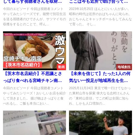
して暮らす視聴者さんを取材し
ここは今も近所で助け合って生
ました！豊かな生活を過ごされ
きてる
今回のエピソード 今回は視聴者コメント
2023年10月25日 ほんとにいい人が多い。
やってみたシリーズです。能勢で別荘生活
昭和の時代は近所のおばちゃんに叱られ、
ていますよー。
を送る視聴者のひでさんが、サツマイモの
おじちゃんとキャッチボールをしてみんな
収穫をするとのことで、呼ん...
で育った。 そし...
動画
地域創生
【茨木市名店紹介】不思議とさ
【未来を信じて】たった1人の何
っぱり食べれる宮崎チキン南
気ない一投足が地域再生を生み
蛮！冷や汁もたまらない逸
出す
今回のエピソード 今回は視聴者コメント
2025月11月24日 東京で唯一行けてなかっ
やってみたシリーズ！おいしいお店を紹介
た東村山市を探索 偉大なる志村けんさん
品！！
して頂きました。 揚げ物はさっぱりと食
の「東村山音頭」でこの町は全国に知ら
べれるし、ご飯も本当におい...
れ、しかも人口増加の...