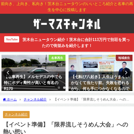
前向き、上向き、私向き！茨木台ニュータウンのいいところ紹介と名車の再
生を中心に投稿します
茨木台ニュータウン紹介！茨木台に合計113万円で別荘を買っ
YouTube
たので街並みを紹介します！
名車再生
地域創生
【名車再生】メルセデスの中でも
【七転び八起き】人生はうまくい
特にボディ剛性が高いと有名の
かなくて当たり前。失敗を恐れる
R170
から、何も手につかなくなるので
はないか
2026年7月7日
ホーム
チャンネル紹介
【イベント準備】「限界流しそうめん大会」への熱
2022年12月1日
い想い
チャンネル紹介
【イベント準備】「限界流しそうめん大会」への
熱い想い