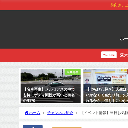
前向き、
ホ
茨木
YouTube
名車再生
【名車再生】メルセデスの中で
【七転び八起き】人生は
も特にボディ剛性が高いと有名
いかなくて当たり前。失
のR170
れるから、何も手につか
るのではないか
2026年7月7日
ホーム
チャンネル紹介
【イベント情報】当日お気
2022年12月1日