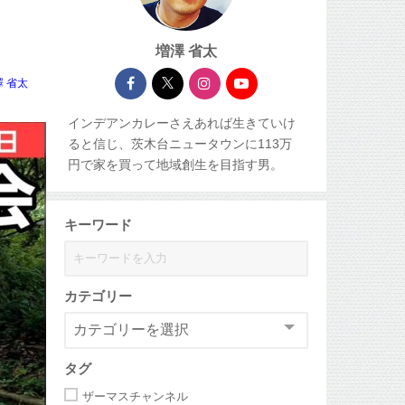
増澤 省太
澤 省太
インデアンカレーさえあれば生きていけ
ると信じ、茨木台ニュータウンに113万
円で家を買って地域創生を目指す男。
キーワード
カテゴリー
タグ
ザーマスチャンネル