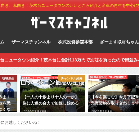
上向き、私向き！茨木台ニュータウンのいいところ紹介と名車の再生を中心に
ーム
ザーマスチャンネル
株式投資参謀本部
ざーます取材ちゃん
台ニュータウン紹介！茨木台に合計113万円で別荘を買ったので街並み
地域創生
チャンネル紹介
うまく
【一人の十歩より十人の一歩】
【今を楽しむ】今月下記3
敗を恐
住む人達の合力で加速し始める
売買契約を取り交わしま
なくな
2026年7月12日
2026年7月3日
軽にお越しくださいね！