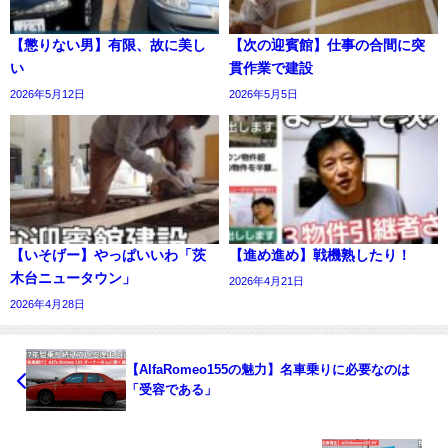
【懲りない男】有限、故に美し
【次の迎賓館】仕事の合間に突
い
貫作業で建設
2026年5月12日
2026年5月5日
【いそげー】やっぱいいわ「茨
【進め進め】戦機熟したり！
木台ニュータウン」
2026年4月21日
2026年4月28日
【AlfaRomeo155の魅力】名車乗りに必要なのは
「受容である」