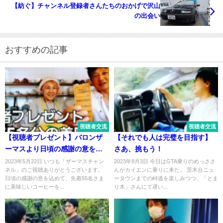
【紡ぐ】チャンネル登録者さんたちのおかげで沢山
の出会い
おすすめの記事
視聴者交流
視聴者交流
【視聴者プレゼント】バロンザ
【それでも人は完璧を目指す】
ーマスより日頃の感謝の意を込
さあ、挑もう！
めて
2023年5月22日 いつも「ザーマスチャン
2023年9月3日 今日はGTA乗りのめっささ
ネル」のご視聴ありがとうございます。
んがカイエンに乗りに来た。 茨木台ニュ
日頃の感謝の意を込めて、先着55名さま
ータウンまでの峠道を楽しみつつ、「とま
に美味しいコーヒーを...
り木」さんにて遅い...