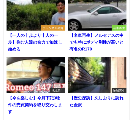
チャンネル紹介
名車再生
【一人の十歩より十人の一
【名車再生】メルセデスの中
歩】住む人達の合力で加速し
でも特にボディ剛性が高いと
始める
有名のR170
地域再生
地域再生
【今を楽しむ】今月下記3物
【歴史探訪】久しぶりに訪れ
件の売買契約を取り交わしま
た金沢
す