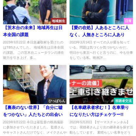
地域創生
日常
【茨木台の未来】地域再生は日
【愛の在処】人あるところに人
本全国の課題
なく、人無きところに人あり
2023年9月22日 本日急遽取材を受けたの
2023年3月14日 すべての人が愛を知って
はTBSさんでした。 地域再生は日本全国
いる。問題は気づくか気づかないかだ。
の課題。 この茨木台ニュータウンの潜在
明日から東京へ行くと言うのに、今も仕事
能力を引き上げ、多...
をしている私。映画評...
ひっぱらん
視聴者交流
【裏表のない世界】「自分に嘘
【名車継承者求む！】名車乗り
をつかない」人たちとの出会い
になりたい方はチェケラー!!
2023年9月22日 今日は崔監督の映画撮影
2023年5月20日 【ザーマスチャンネル】
に参加させていただきました。 監督さん
では、視聴者さんより次の継承者を探す活
やキャストさんだけでなく、メイクさんや
動もしています。 素晴らしい名車をどう