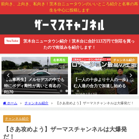
前向き、上向き、私向き！茨木台ニュータウンのいいところ紹介と名車の再
生を中心に投稿します
茨木台ニュータウン紹介！茨木台に合計113万円で別荘を買っ
YouTube
たので街並みを紹介します！
名車再生
チャンネル紹介
【名車再生】メルセデスの中でも
【一人の十歩より十人の一歩】住
特にボディ剛性が高いと有名の
む人達の合力で加速し始める
R170
2026年7月12日
2026年7月7日
ホーム
チャンネル紹介
【さあ攻めよう】ザーマスチャンネルは大爆発だ！
チャンネル紹介
【さあ攻めよう】ザーマスチャンネルは大爆発
だ！