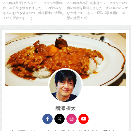
ぞ！
2023年3月7日 茨木台ニュータウンの難物
2023年9月26日 茨木台ニュータウンに4つ
件、本日引き渡されました。 いずれみな
目の物件を取得しました。 約200㎡の広大
さんのお力も借りつつ、地域再生に活用し
な土地です。 さらに堀込式駐車場に、鉄
ていく所存です。 そ...
壁の擁壁！ 残...
増澤 省太