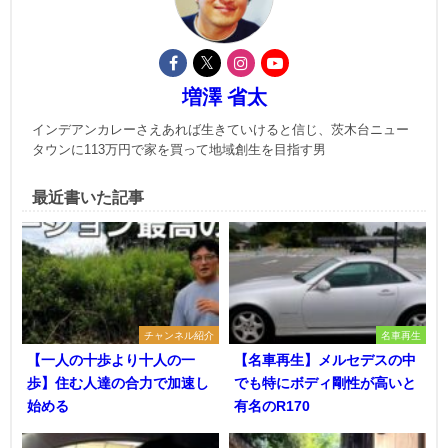
増澤 省太
インデアンカレーさえあれば生きていけると信じ、茨木台ニュー
タウンに113万円で家を買って地域創生を目指す男
最近書いた記事
チャンネル紹介
名車再生
【一人の十歩より十人の一
【名車再生】メルセデスの中
歩】住む人達の合力で加速し
でも特にボディ剛性が高いと
始める
有名のR170