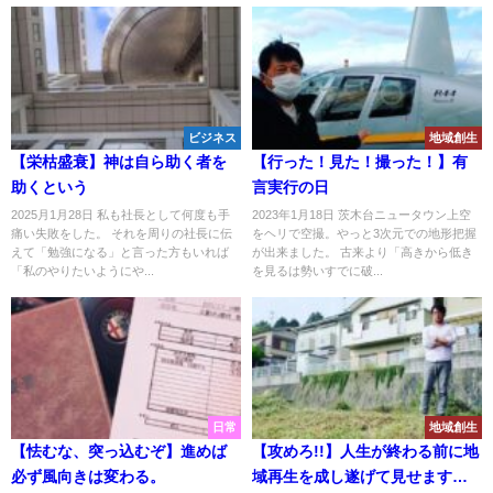
ビジネス
地域創生
【栄枯盛衰】神は自ら助く者を
【行った！見た！撮った！】有
助くという
言実行の日
2025月1月28日 私も社長として何度も手
2023年1月18日 茨木台ニュータウン上空
痛い失敗をした。 それを周りの社長に伝
をヘリで空撮。やっと3次元での地形把握
えて「勉強になる」と言った方もいれば
が出来ました。 古来より「高きから低き
「私のやりたいようにや...
を見るは勢いすでに破...
日常
地域創生
【怯むな、突っ込むぞ】進めば
【攻めろ!!】人生が終わる前に地
必ず風向きは変わる。
域再生を成し遂げて見せます