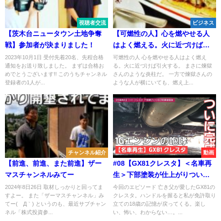
視聴者交流
ビジネス
【茨木台ニュータウン土地争奪
【可燃性の人】心を燃やせる人
戦】参加者が決まりました！
はよく燃える。火に近づけば引
火する。
2023年10月1日 受付先着20名、先程合格
可燃性の人 心を燃やせる人はよく燃え
通知をお送り致しました。 まずは合格お
る。火に近づけば引火する。 まさに煉獄
めでとうございます!! このうちチャンネル
さんのような炎柱だ。 一方で煉獄さんの
登録者の1人が...
ような人が横にいても、燃え上...
チャンネル紹介
動画
【前進、前進、また前進】ザー
#08【GX81クレスタ】＜名車再
マスチャンネルみてー
生＞下部塗装が仕上がりついに
完成！そして11月19日の「ジャ
2024年8日26日 取材しっかりと回ってま
今回のエピソード 亡き父が愛したGX81の
すよー。 また「ザーマスチャンネル」み
クレスタ。ハンドルを握ると私が免許取り
パニーズネオクラシックカーフ
てー(´Д｀) というのも、最近サブチャン
立ての18歳の記憶が戻ってくる。楽し
ェスティバル」の出展車に選ば
ネル「株式投資参...
い、怖い、わからない…。...
れました！！