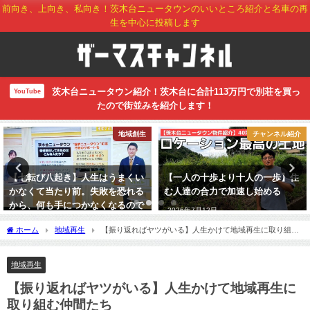
前向き、上向き、私向き！茨木台ニュータウンのいいところ紹介と名車の再
生を中心に投稿します
茨木台ニュータウン紹介！茨木台に合計113万円で別荘を買っ
YouTube
たので街並みを紹介します！
地域創生
チャンネル紹介
【七転び八起き】人生はうまくい
【一人の十歩より十人の一歩】住
かなくて当たり前。失敗を恐れる
む人達の合力で加速し始める
から、何も手につかなくなるので
2026年7月12日
はないか
ホーム
地域再生
【振り返ればヤツがいる】人生かけて地域再生に取り組む
2022年12月1日
仲間たち
地域再生
【振り返ればヤツがいる】人生かけて地域再生に
取り組む仲間たち