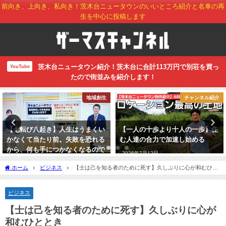
前向き、上向き、私向き！茨木台ニュータウンのいいところ紹介と名車の再
生を中心に投稿します
茨木台ニュータウン紹介！茨木台に合計113万円で別荘を買っ
YouTube
たので街並みを紹介します！
地域創生
チャンネル紹介
【七転び八起き】人生はうまくい
【一人の十歩より十人の一歩】住
かなくて当たり前。失敗を恐れる
む人達の合力で加速し始める
から、何も手につかなくなるので
2026年7月12日
はないか
ホーム
ビジネス
【士は己を知る者のために死す】久しぶりに心が和むひと
2022年12月1日
とき
ビジネス
【士は己を知る者のために死す】久しぶりに心が
和むひととき