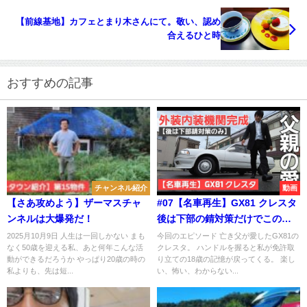
【前線基地】カフェとまり木さんにて。敬い、認め
合えるひと時
おすすめの記事
チャンネル紹介
動画
【さあ攻めよう】ザーマスチャ
#07【名車再生】GX81 クレスタ
ンネルは大爆発だ！
後は下部の錆対策だけでこのク
ルマは名車に戻ります！今こそ
2025月10月9日 人生は一回しかない まも
今回のエピソード 亡き父が愛したGX81の
なく50歳を迎える私、あと何年こんな活
クレスタ。 ハンドルを握ると私が免許取
父の愛を取り戻せ！！
動ができるだろうか やっぱり20歳の時の
り立ての18歳の記憶が戻ってくる。 楽し
私よりも、先は短...
い、怖い、わからない...