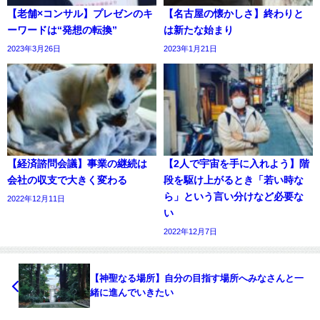
【老舗×コンサル】プレゼンのキ
【名古屋の懐かしさ】終わりと
ーワードは“発想の転換”
は新たな始まり
2023年3月26日
2023年1月21日
【経済諮問会議】事業の継続は
【2人で宇宙を手に入れよう】階
会社の収支で大きく変わる
段を駆け上がるとき「若い時な
ら」という言い分けなど必要な
2022年12月11日
い
2022年12月7日
【神聖なる場所】自分の目指す場所へみなさんと一
緒に進んでいきたい