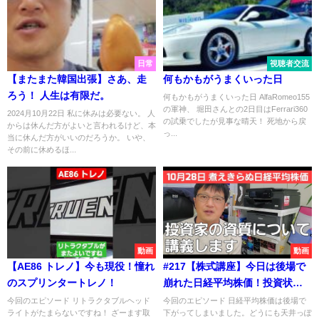
日常
視聴者交流
【またまた韓国出張】さあ、走
何もかもがうまくいった日
ろう！ 人生は有限だ。
何もかもがうまくいった日 AlfaRomeo155
の軍神、 堀田さんとの2日目はFerrari360
2024月10月22日 私に休みは必要ない。 人
の試乗でしたが見事な晴天！ 死地から戻
からは休んだ方がよいと言われるけど、本
っ...
当に休んだ方がいいのだろうか。 いや、
その前に休めるほ...
動画
動画
【AE86 トレノ】今も現役！憧れ
#217【株式講座】今日は後場で
のスプリンタートレノ！
崩れた日経平均株価！投資状況
が膠着状態なのでこんな時こそ
今回のエピソード リトラクタブルヘッド
今回のエピソード 日経平均株価は後場で
ライトがたまらないですね！ ざーます取
下がってしまいました。どうにも天井っぽ
セルフチェック！「投資家の資