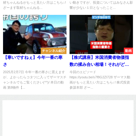
材ちゃんねるがもっと見たい方はこちら↓!
い動きですが、投資についてはみなさん影
質」について講義します！！
ざーます取材ちゃんねる...
響が少ない１日となったこと...
チャンネル紹介
動画
【寒いですねぇ】今年一番の寒
【株式講座】米国消費者物価指
さ
数の揉み合い相場！それがどう
した！投資家はここぞとばかり
2025月2月7日 今年一番の寒さに震えます
今回のエピソード
が、よかったらコタツに入ってザーマスチ
https://youtu.be/s7f8G2ZI728 ザーマス動
に攻めるぞ！！
ャンネルでもご覧ください(^^)/ 本日の動
画がもっと見たい方はこちら↓! 株式投資
画 第8物件【...
参謀本部 ざー...