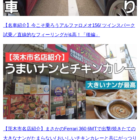
【名車紹介】今こそ乗ろうアルファロメオ156
/ ツインスパーク
試乗／直線的なフィーリングが&高！「後編」
【茨木市名店紹介】まさかのFerrari 360 6MT
で出撃/焼きたての
大きなナンがたまらない
/ おいしいチキンカレーと共にがっつり