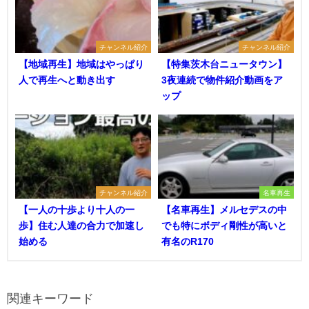
チャンネル紹介
チャンネル紹介
【地域再生】地域はやっぱり
【特集茨木台ニュータウン】
人で再生へと動き出す
3夜連続で物件紹介動画をア
ップ
チャンネル紹介
名車再生
【一人の十歩より十人の一
【名車再生】メルセデスの中
歩】住む人達の合力で加速し
でも特にボディ剛性が高いと
始める
有名のR170
関連キーワード