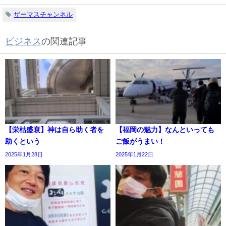
ザーマスチャンネル
ビジネス
の関連記事
【栄枯盛衰】神は自ら助く者を
【福岡の魅力】なんといっても
助くという
ご飯がうまい！
2025年1月28日
2025年1月22日