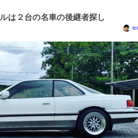
ルは２台の名車の後継者探し
増