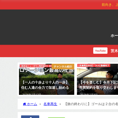
前向き、
ホ
茨木
YouTube
チャンネル紹介
【一人の十歩より十人の一歩】
【今を楽しむ】今月下記
住む人達の合力で加速し始める
売買契約を取り交わしま
2026年7月12日
2026年7月3日
ホーム
名車再生
【旅の終わりに】ゴールは２台の