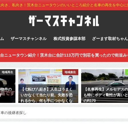
上向き、私向き！茨木台ニュータウンのいいところ紹介と名車の再生を中心に
ーム
ザーマスチャンネル
株式投資参謀本部
ざーます取材ちゃん
台ニュータウン紹介！茨木台に合計113万円で別荘を買ったので街並み
地域再生
地域創生
3物件の
【七転び八起き】人生はうまく
【名車再生】メルセデス
す
いかなくて当たり前。失敗を恐
も特にボディ剛性が高い
れるから、何も手につかなくな
のR170
るのではないか
2026年7月7日
名車の後継者探し
2022年12月1日