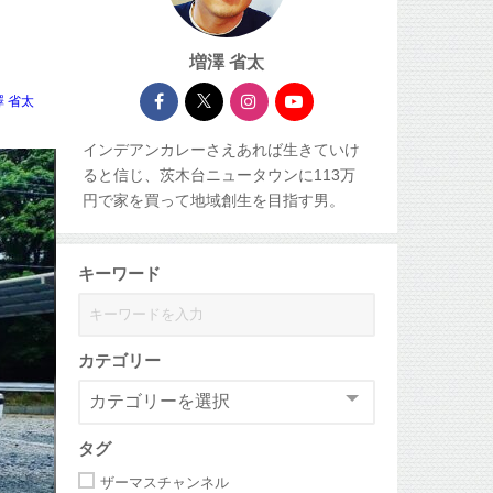
増澤 省太
澤 省太
インデアンカレーさえあれば生きていけ
ると信じ、茨木台ニュータウンに113万
円で家を買って地域創生を目指す男。
キーワード
カテゴリー
タグ
ザーマスチャンネル